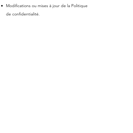
Modifications ou mises à jour de la Politique
de confidentialité.
Cliquez ici
pour des informations plus
détaillées sur comment formuler votre
politique de confidentialité.
Mentions légales
Politique en matière de cookies
Politique de confidentialité
Conditions d'utilisation